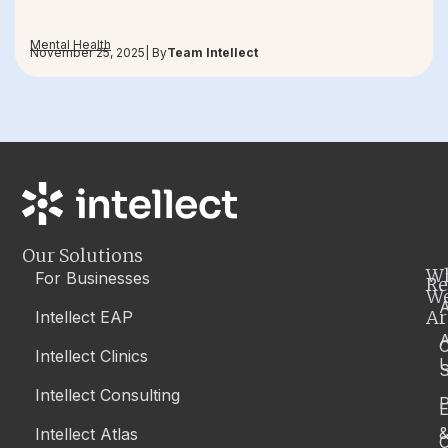
Mental Health
November 25, 2025
| By
Team Intellect
Our Solutions
W
For Businesses
Re
W
A
Ar
Intellect EAP
Intellect Clinics
S
Intellect Consulting
P
Intellect Atlas
C