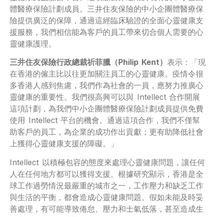
體醫療保險計劃成員。三井住友保險的中小企團體醫療保
險提供廣泛的保障，通過這經臨床驗證的全面心靈健康支
援服務，我們相信能為客戶的員工帶來切合個人需要的心
靈健康護理。
三井住友保險行政總裁祈菲臘（
Philip Kent
）
表示：「現
在香港的僱主比以往更加關注員工的心靈健康。疫情令很
多香港人感到焦慮，我們作為社會的一員，應努力推廣心
靈健康的重要性。我們很高興可以與 Intellect 合作開展
這項計劃，為我們中小企團體醫療保險計劃成員提供免費
使用 Intellect 平台的機會。通過這項合作，我們不僅幫
助客戶的員工，為企業的成功作出貢獻；更有助降低社會
上獲得心靈健康支援的障礙。」
Intellect 以積極包容的態度來處理心靈健康問題，讓任何
人在任何地方都可以獲得支援。根據研究顯示，香港是全
球工作過勞情況最嚴重的城市之一，工作壓力和缺乏工作
與生活的平衡，都會造成心靈健康問題。假如未能及時妥
善處理，有可能導致倦怠、壓力和士氣低落，甚至造成生