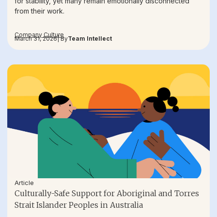
for stability, yet many remain emotionally disconnected
from their work.
Company Culture
March 31, 2026
| By
Team Intellect
Article
Culturally-Safe Support for Aboriginal and Torres
Strait Islander Peoples in Australia