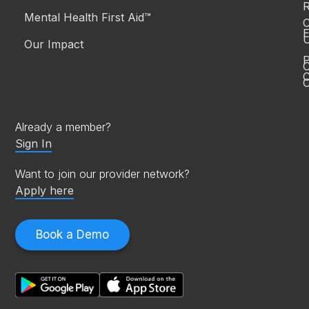
R
Mental Health First Aid™
C
E
Our Impact
P
C
O
Already a member?
Sign In
Want to join our provider network?
Apply here
Book a Demo